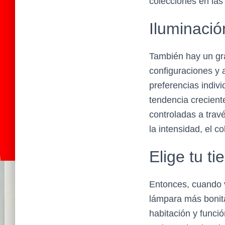
colecciones en las
Iluminació
También hay un gran
configuraciones y 
preferencias indivi
tendencia crecient
controladas a travé
la intensidad, el c
Elige tu t
Entonces, cuando 
lámpara más bonit
habitación y funció