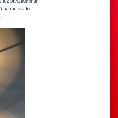
e luz para iluminar
ED ha mejorado
.