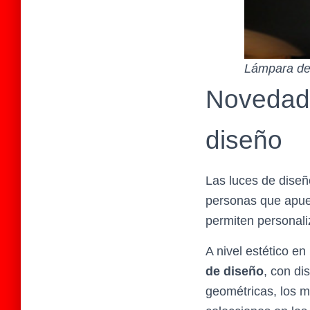
Lámpara de
Novedade
diseño
Las luces de diseñ
personas que apues
permiten personaliz
A nivel estético e
de diseño
, con di
geométricas, los m