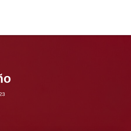
ño
023