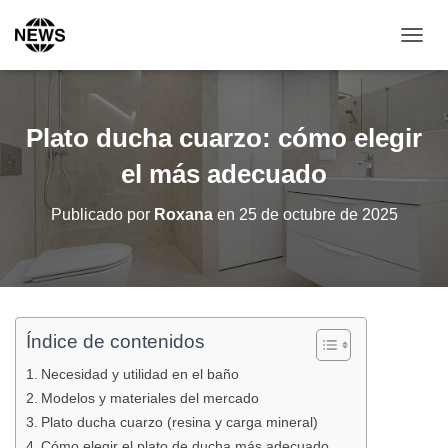
C
A
M
B
I
Plato ducha cuarzo: cómo elegir
A
R
el más adecuado
M
O
Publicado por
Roxana
en
25 de octubre de 2025
D
O
D
E
N
A
V
Índice de contenidos
E
Necesidad y utilidad en el baño
G
A
Modelos y materiales del mercado
C
Plato ducha cuarzo (resina y carga mineral)
I
Cómo elegir el plato de ducha más adecuado