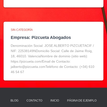
SIN CATEGORÍA
Empresa: Pizcueta Abogados
Denominación Social: JOSE ALBERTO PIZCUETACIF /
NIF: 22538149NDomicilio Social: Calle de Jaime Roig,
18, 46010. ValenciaNombre de dominio (sitio web):
https://pizcueta.com/Email de Contacto:
jalberto@pizcueta.comTeléfono de Contacto: (+34) 610
46 54 67
BLOG
CONTACTO
INICIO
PÁGINA DE EJEMPLO