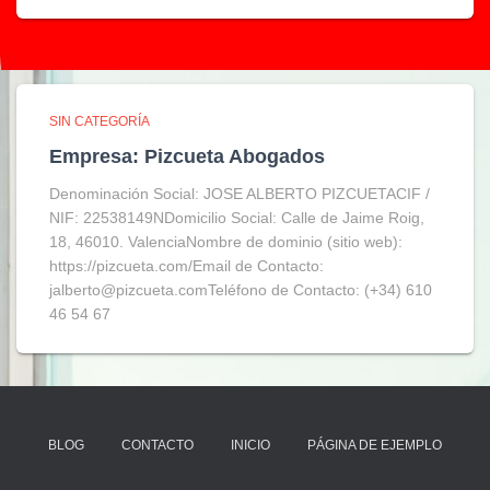
SIN CATEGORÍA
Empresa: Pizcueta Abogados
Denominación Social: JOSE ALBERTO PIZCUETACIF /
NIF: 22538149NDomicilio Social: Calle de Jaime Roig,
18, 46010. ValenciaNombre de dominio (sitio web):
https://pizcueta.com/Email de Contacto:
jalberto@pizcueta.comTeléfono de Contacto: (+34) 610
46 54 67
BLOG
CONTACTO
INICIO
PÁGINA DE EJEMPLO