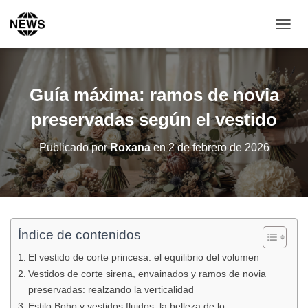
C
A
M
B
I
Guía máxima: ramos de novia
A
R
preservadas según el vestido
M
O
Publicado por
Roxana
en
2 de febrero de 2026
D
O
D
E
N
A
V
Índice de contenidos
E
El vestido de corte princesa: el equilibrio del volumen
G
A
Vestidos de corte sirena, envainados y ramos de novia
C
preservadas: realzando la verticalidad
I
Estilo Boho y vestidos fluidos: la belleza de lo