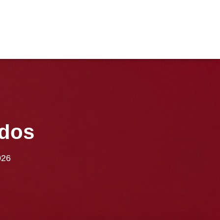
ados
026