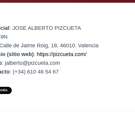
cial
: JOSE ALBERTO PIZCUETA
49N
 Calle de Jaime Roig, 18, 46010. Valencia
o (sitio web)
:
https://pizcueta.com/
o
: jalberto@pizcueta.com
acto
: (+34) 610 46 54 67
GORÍA