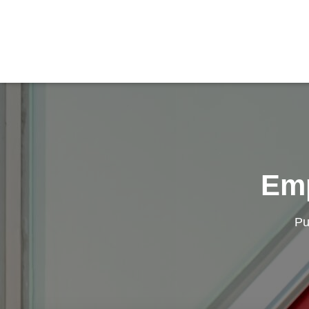
Emp
Pu