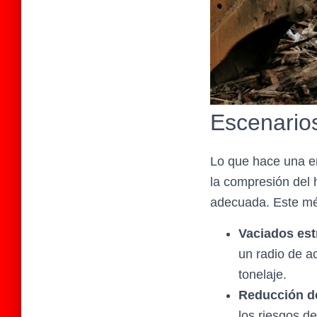
Escenarios
Lo que hace una em
la compresión del 
adecuada. Este mét
Vaciados est
un radio de a
tonelaje.
Reducción de
los riesgos d