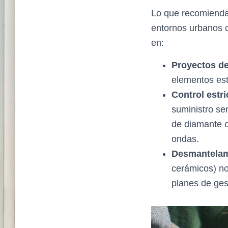
Lo que recomienda
entornos urbanos c
en:
Proyectos de 
elementos est
Control estri
suministro sen
de diamante o
ondas.
Desmantelami
cerámicos) no
planes de ges