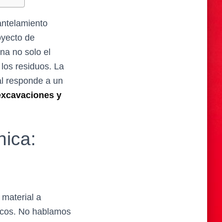
antelamiento
oyecto de
na no solo el
 los residuos. La
al responde a un
excavaciones y
nica:
 material a
licos. No hablamos