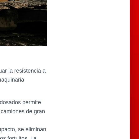
r la resistencia a
maquinaria
adosados permite
e camiones de gran
impacto, se eliminan
s fortuitos. La