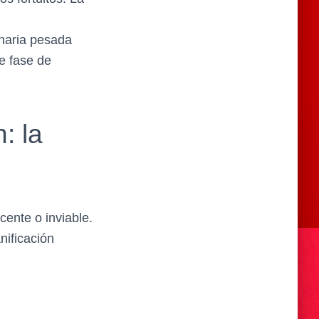
inaria pesada
te fase de
: la
ente o inviable.
nificación