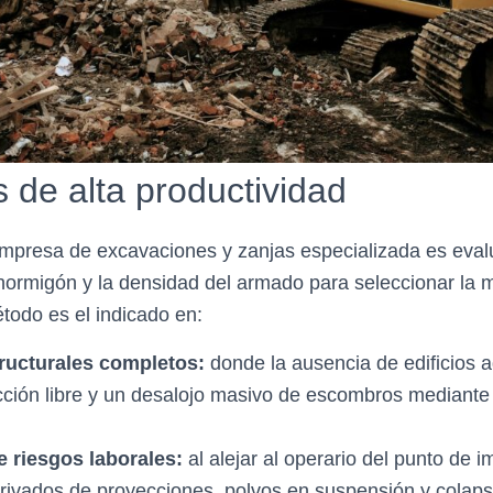
 de alta productividad
presa de excavaciones y zanjas especializada es evalua
hormigón y la densidad del armado para seleccionar la 
odo es el indicado en:
ructurales completos:
donde la ausencia de edificios 
cción libre y un desalojo masivo de escombros mediant
 riesgos laborales:
al alejar al operario del punto de 
erivados de proyecciones, polvos en suspensión y colapso