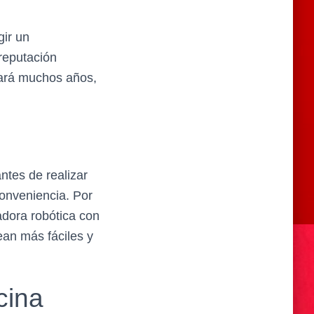
gir un
reputación
urará muchos años,
ntes de realizar
onveniencia. Por
adora robótica con
an más fáciles y
cina