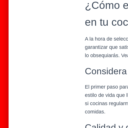
¿Cómo el
en tu co
A la hora de selec
garantizar que sat
lo obsequiarás. V
Considera 
El primer paso par
estilo de vida que 
si cocinas regularm
comidas.
Calidad y 