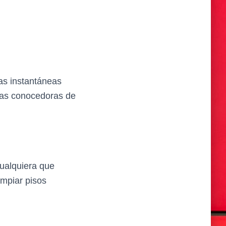
las instantáneas
onas conocedoras de
cualquiera que
impiar pisos