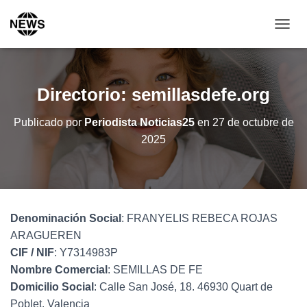
C
A
M
B
I
Directorio: semillasdefe.org
A
R
Publicado por
Periodista Noticias25
en
27 de octubre de
M
2025
O
D
O
D
E
N
A
Denominación Social
: FRANYELIS REBECA ROJAS
V
ARAGUEREN
E
CIF / NIF
: Y7314983P
G
Nombre Comercial
: SEMILLAS DE FE
A
C
Domicilio Social
: Calle San José, 18. 46930 Quart de
I
Poblet. Valencia