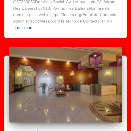
G57393050Domicilio Social: Av. Uruguai, s/n (Velòdrom
Illes Balears) 07010. Palma, Illes BalearsNombre de
dominio (sitio web): https://fesaib.org/Email de Contacto:
administracio@fesaib.orgTeléfono de Contacto: (+34)
Leer más…