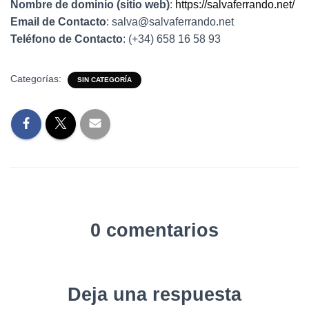
Ó
Nombre de dominio (sitio web)
:
https://salvaferrando.net/
N
Email de Contacto
: salva@salvaferrando.net
Teléfono de Contacto
: (+34) 658 16 58 93
Categorías:
SIN CATEGORÍA
0 comentarios
Deja una respuesta