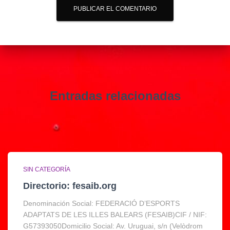
Entradas relacionadas
SIN CATEGORÍA
Directorio: fesaib.org
Denominación Social: FEDERACIÓ D’ESPORTS
ADAPTATS DE LES ILLES BALEARS (FESAIB)CIF / NIF:
G57393050Domicilio Social: Av. Uruguai, s/n (Velòdrom