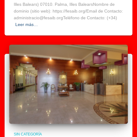
Illes Balears) 07010. Palma, Illes BalearsNombre de
dominio (sitio web): https://fesaib.org/Email de Contacto:
administracio@fesaib.orgTeléfono de Contacto: (+34)
Leer más…
SIN CATEGORÍA