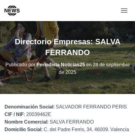
C
A
M
B
I
Directorio Empresas: SALVA
A
R
FERRANDO
M
O
Publicado por
Periodista Noticias25
en
28 de septiembre
D
de 2025
O
D
E
N
A
V
Denominación Social
: SALVADOR FERRANDO PERIS
E
G
CIF / NIF
: 20039462E
A
Nombre Comercial
: SALVA FERRANDO
C
Domicilio Social
: C. del Padre Ferris, 34. 46009. Valencia
I