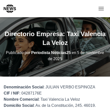
C
A
M
B
I
Directorio Empresa: Taxi Valencia
A
R
La Veloz
M
O
Publicado por
Periodista Noticias25
en
5 de noviembre
D
de 2025
O
D
E
N
A
V
Denominación Social
: JULIAN VERBO ESPINOZA
E
G
CIF / NIF
: 04287176E
A
Nombre Comercial
: Taxi Valencia La Veloz
C
Domicilio Social
: Av. de la Constitución, 245. 46019.
I