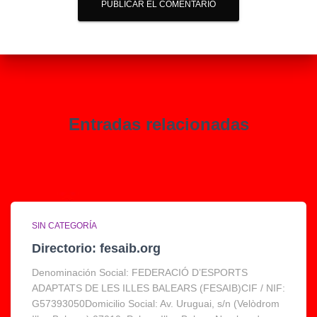
Entradas relacionadas
SIN CATEGORÍA
Directorio: fesaib.org
Denominación Social: FEDERACIÓ D’ESPORTS
ADAPTATS DE LES ILLES BALEARS (FESAIB)CIF / NIF:
G57393050Domicilio Social: Av. Uruguai, s/n (Velòdrom