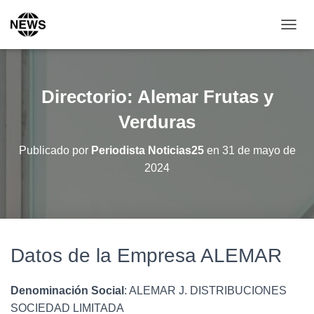
C
A
M
B
I
Directorio: Alemar Frutas y
A
R
Verduras
M
O
Publicado por
Periodista Noticias25
en
31 de mayo de
D
2024
O
D
E
N
A
V
E
Datos de la Empresa ALEMAR
G
A
C
Denominación Social
: ALEMAR J. DISTRIBUCIONES
I
SOCIEDAD LIMITADA