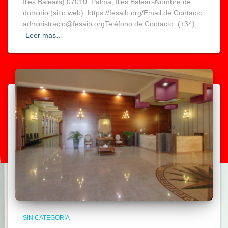
Illes Balears) 07010. Palma, Illes BalearsNombre de
dominio (sitio web): https://fesaib.org/Email de Contacto:
administracio@fesaib.orgTeléfono de Contacto: (+34)
Leer más…
SIN CATEGORÍA