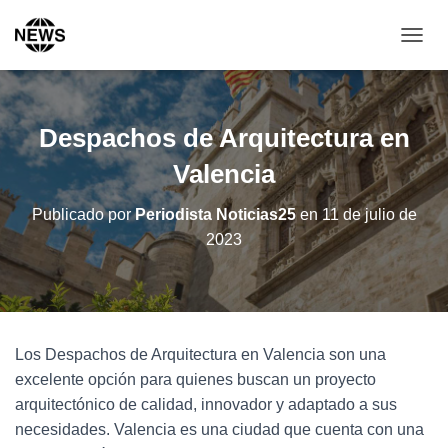
C
A
M
B
I
Despachos de Arquitectura en
A
R
Valencia
M
O
Publicado por
Periodista Noticias25
en
11 de julio de
D
2023
O
D
E
N
A
V
Los Despachos de Arquitectura en Valencia son una
E
G
excelente opción para quienes buscan un proyecto
A
arquitectónico de calidad, innovador y adaptado a sus
C
necesidades. Valencia es una ciudad que cuenta con una
I